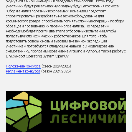
окунуться в мир инженерии и передовых технологий. В этом году
участники будут решать важную задачу будущего освоения космоса:
"Сбор и анализ полезных ископаемых". Командам предстоит
спроектировать и разработать навесное оборудование для
космического ровера, способное выполнять сложные операции по сбору
образцов и проведению их первичного анализа. Но перед этим
необходимо будет пройти два этапа отборочных испытаний, чтобы
попасть в число космических робототехников. Для того, чтобы
подготовить роверы к новым вызовам внеземной экспедиции
участникам потребуются следующие навыки: 3D моделирование,
схемотехнику, программирование на Arduino и Python, а также работу с
Linux/Robot Operating System/OpenCV.
Положение конкурса
(сезон 2024/2025)
Регламент конкурса
(сезон 2024/2025)