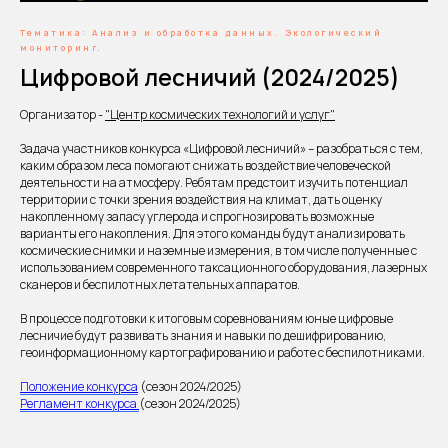
Тематика: Анализ и обработка данных. Экологический
мониторинг.
Цифровой лесничий (2024/2025)
Организатор -
"Центр космических технологий и услуг"
Задача участников конкурса «Цифровой лесничий» – разобраться с тем,
каким образом леса помогают снижать воздействие человеческой
деятельности на атмосферу. Ребятам предстоит изучить потенциал
территории с точки зрения воздействия на климат, дать оценку
накопленному запасу углерода и спрогнозировать возможные
варианты его накопления. Для этого команды будут анализировать
космические снимки и наземные измерения, в том числе полученные с
использованием современного таксационного оборудования, лазерных
сканеров и беспилотных летательных аппаратов.
В процессе подготовки к итоговым соревнованиям юные цифровые
лесничие будут развивать знания и навыки по дешифрированию,
геоинформационному картографированию и работе с беспилотниками.
Положение конкурса
(сезон 2024/2025)
Регламент конкурса
(сезон 2024/2025)