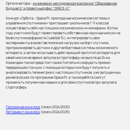
Организаторы -
инженерно-методическая компания "Образование
Будущего" и проектный офис "SPACE-π".
Конкурс «Орбита - Space Pi: прикладные космические системы и
управления спутниками» приглашает школьников 7-11 классов
почувствовать себя настоящими космическими инженерами. В этом
году участники будут проектировать собственные научные миссии на
базе спутников формата CubeSat 3U, интегрировать свои
эксперименты в качестве полезной нагрузки на борт спутника,
программировать датчики и другие бортовые системы космического
аппарата, а затем испытывать действующий прототип аппарата для
своей миссии во время запуска в стратосферу на высоте до 24 км.
Командам также предстоит самостоятельно соорудить приемо-
передающие станции, с помощью которых они будут получать и
анализировать телеметрию с настоящих спутников, уже запущенных
ранее в космос по программе Space Pi, а также ребята смогут
применить полученные навыки и для своих спутников при запуске в
стратосферу.
Положение конкурса
(сезон 2024/2025)
Регламент конкурса
(сезон 2024/2025)