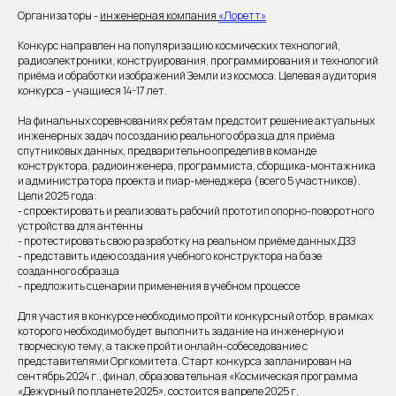
Организаторы -
инженерная компания
«Лоретт»
Конкурс направлен на популяризацию космических технологий,
радиоэлектроники, конструирования, программирования и технологий
приёма и обработки изображений Земли из космоса. Целевая аудитория
конкурса – учащиеся 14-17 лет.
На финальных соревнованиях ребятам предстоит решение актуальных
инженерных задач по созданию реального образца для приёма
спутниковых данных, предварительно определив в команде
конструктора, радиоинженера, программиста, сборщика-монтажника
и администратора проекта и пиар-менеджера (всего 5 участников).
Цели 2025 года:
- спроектировать и реализовать рабочий прототип опорно-поворотного
устройства для антенны
- ⁠протестировать свою разработку на реальном приёме данных ДЗЗ
- ⁠представить идею создания учебного конструктора на базе
созданного образца
- ⁠предложить сценарии применения в учебном процессе
Для участия в конкурсе необходимо пройти конкурсный отбор, в рамках
которого необходимо будет выполнить задание на инженерную и
творческую тему, а также пройти онлайн-собеседование с
представителями Оргкомитета. Старт конкурса запланирован на
сентябрь 2024 г., финал, образовательная «Космическая программа
«Дежурный по планете 2025», состоится в апреле 2025 г.