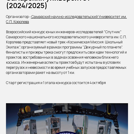
(2024/2025)
Организатор -
Самарский научно-исследовательский Университет им.
С.П. Королева
Всероссийский конкурс юных инженеров-исследователей "Спутник"
Самарского национального исследовательского университета им. С.П.
Королева представляет новый трек «Космическая Миссия: Школьный
Экипаж", организуемый в рамках программы "Дежурный по планете".
Финалисты и призеры трека смогут предложить свои идеи технологий и
проектов, востребованных в задачах освоения человеком ближнего
космоса. Инженерные аспекты проектов будут испытаны в условиях
перегрузок и невесомости во время учебных запусков предоставляемых
организаторами ракет на высоту от 1 км.
Старт регистрация и 1 этапа конкурса состоится 4 октября