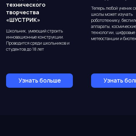
технического
Теперь любой ученик с
творчества
школы может изучать
«ШУСТРИК»
робототехнику, беспи
аппараты, космически
Школьник, умеющий строить
технологии, цифровые 
инновационные конструкции.
метеостанции и биоте
Проводится среди школьников и
студентов до 18 лет
Узнать больше
Узнать бол