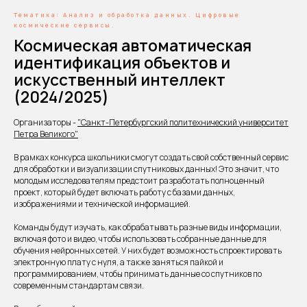
Тематика: Анализ и обработка данных. Цифровые
космические сервисы.
Космическая автоматическая
идентификация объектов и
искусственный интеллект
(2024/2025)
Организаторы -
"Санкт-Петербургский политехнический университет
Петра Великого"
В рамках конкурса школьники смогут создать свой собственный сервис
для обработки и визуализации спутниковых данных! Это значит, что
молодым исследователям предстоит разработать полноценный
проект, который будет включать работу с базами данных,
изображениями и технической информацией.
Команды будут изучать, как обрабатывать разные виды информации,
включая фото и видео, чтобы использовать собранные данные для
обучения нейронных сетей. У них будет возможность спроектировать
электронную плату с нуля, а также заняться пайкой и
программированием, чтобы принимать данные со спутников по
современным стандартам связи.