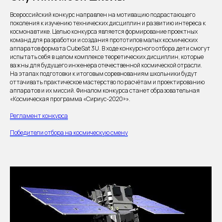
Всероссийский конкурс направлен на мотивацию подрастающего
поколения к изучению технических дисциплин и развитию интереса к
космонавтике. Целью конкурса является формирование проектных
команд для разработки и создания прототипов малых космических
аппаратов формата CubeSat 3U. В ходе конкурсного отбора дети смогут
испытать себя в целом комплексе теоретических дисциплин, которые
важны для будущего инженера отечественной космической отрасли.
На этапах подготовки к итоговым соревнованиям школьники будут
оттачивать практическое мастерство по расчётам и проектированию
аппаратов и их миссий. Финалом конкурса станет образовательная
«Космическая программа «Сириус-2020»».
Регламент конкурса
Победители отбора на космическую смену