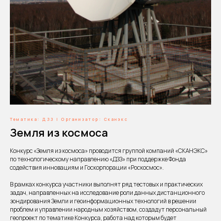
Тематика: ДЗЗ | Организатор: Сканэкс
Земля из космоса
Конкурс «Земля из космоса» проводится группой компаний «СКАНЭКС»
по технологическому направлению «ДЗЗ» при поддержке Фонда
содействия инновациям и Госкорпорации «Роскосмос».
В рамках конкурса участники выполнят ряд тестовых и практических
задач, направленных на исследование роли данных дистанционного
зондирования Земли и геоинформационных технологий в решении
проблем и управлении народным хозяйством, создадут персональный
геопроект по тематике Конкурса, работа над которым будет