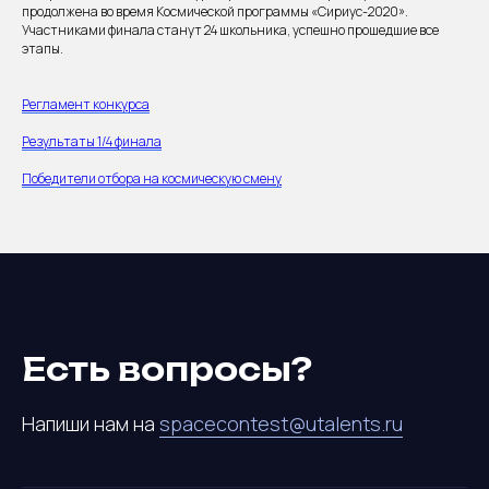
продолжена во время Космической программы «Сириус-2020».
Участниками финала станут 24 школьника, успешно прошедшие все
этапы.
Регламент конкурса
Результаты 1/4 финала
Победители отбора на космическую смену
Есть вопросы?
Напиши нам на
spacecontest@utalents.ru