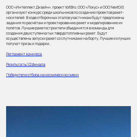
ООО «Интеллект Дизайн», проект VoltBro, ООО «Локус» и ООО NextGIS
организуют конкурс среди школьников по созданию проектов ракет-
носителей. В ходе отборочных этапов участникам будут предложены
задания по расчётам и проектированию ракет и моделированию их
полётов. Лучшие ракетостроители объединятся в команды для
создания двухступенчатых твердотопливных ракет. Будут
осуществлены запуски ракет со спутниками на борту. Лучшие из лучших
получат призы и подарки.
Регламент конкурса
Результаты 1/2 финала
Победители отбора на космическую смену