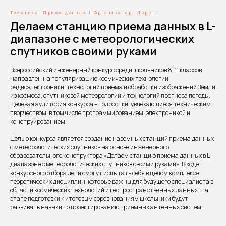
Тематика: Прием данных | Организатор: Лоретт
Делаем станцию приема данных в L-
диапазоне с метеорологических
спутников своими руками
Всероссийский инженерный конкурс среди школьников 8-11 классов
направлен на популяризацию космических технологий,
радиоэлектроники, технологий приема и обработки изображений Земли
из космоса, спутниковой метеорологии и технологий прогноза погоды.
Целевая аудитория конкурса – подростки, увлекающиеся техническим
творчеством, в том числе программированием, электроникой и
конструированием.
Целью конкурса является создание наземных станций приема данных
с метеорологических спутников на основе инженерного
образовательного конструктора «Делаем станцию приема данных в L-
диапазоне с метеорологических спутников своими руками». В ходе
конкурсного отбора дети смогут испытать себя в целом комплексе
теоретических дисциплин, которые важны для будущего специалиста в
области космических технологий и геопространственных данных. На
этапе подготовки к итоговым соревнованиям школьники будут
развивать навыки по проектированию приемных антенных систем.