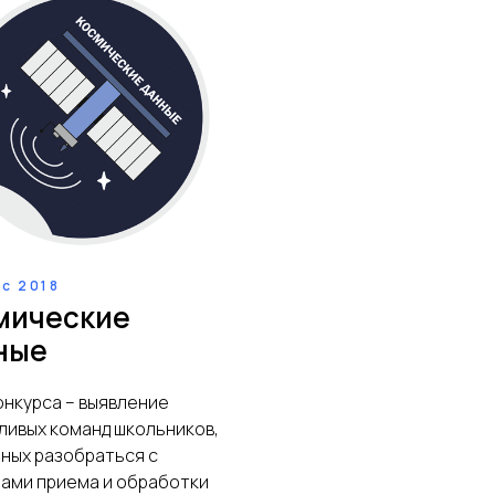
с 2018
мические
ные
онкурса – выявление
ливых команд школьников,
ных разобраться с
ами приема и обработки